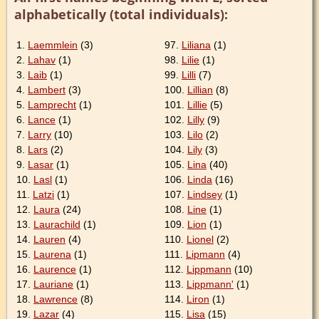
alphabetically (total individuals):
1.
Laemmlein
(3)
97.
Liliana
(1)
2.
Lahav
(1)
98.
Lilie
(1)
3.
Laib
(1)
99.
Lilli
(7)
4.
Lambert
(3)
100.
Lillian
(8)
5.
Lamprecht
(1)
101.
Lillie
(5)
6.
Lance
(1)
102.
Lilly
(9)
7.
Larry
(10)
103.
Lilo
(2)
8.
Lars
(2)
104.
Lily
(3)
9.
Lasar
(1)
105.
Lina
(40)
10.
Lasl
(1)
106.
Linda
(16)
11.
Latzi
(1)
107.
Lindsey
(1)
12.
Laura
(24)
108.
Line
(1)
13.
Laurachild
(1)
109.
Lion
(1)
14.
Lauren
(4)
110.
Lionel
(2)
15.
Laurena
(1)
111.
Lipmann
(4)
16.
Laurence
(1)
112.
Lippmann
(10)
17.
Lauriane
(1)
113.
Lippmann'
(1)
18.
Lawrence
(8)
114.
Liron
(1)
19.
Lazar
(4)
115.
Lisa
(15)