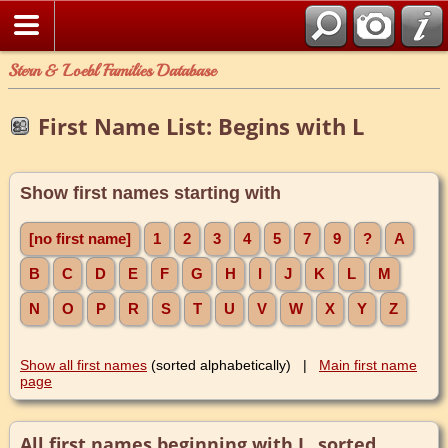
Stern & Loebl Families Database
First Name List: Begins with L
Show first names starting with
[no first name]
1
2
3
4
5
7
9
?
A
B
C
D
E
F
G
H
I
J
K
L
M
N
O
P
R
S
T
U
V
W
X
Y
Z
Show all first names
(sorted alphabetically) |
Main first name
page
All first names beginning with L, sorted