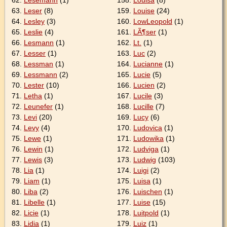
63.
Leser
(8)
159.
Louise
(24)
64.
Lesley
(3)
160.
LowLeopold
(1)
65.
Leslie
(4)
161.
LÃ¶ser
(1)
66.
Lesmann
(1)
162.
Lt.
(1)
67.
Lesser
(1)
163.
Luc
(2)
68.
Lessman
(1)
164.
Lucianne
(1)
69.
Lessmann
(2)
165.
Lucie
(5)
70.
Lester
(10)
166.
Lucien
(2)
71.
Letha
(1)
167.
Lucile
(3)
72.
Leunefer
(1)
168.
Lucille
(7)
73.
Levi
(20)
169.
Lucy
(6)
74.
Levy
(4)
170.
Ludovica
(1)
75.
Lewe
(1)
171.
Ludowika
(1)
76.
Lewin
(1)
172.
Ludviga
(1)
77.
Lewis
(3)
173.
Ludwig
(103)
78.
Lia
(1)
174.
Luigi
(2)
79.
Liam
(1)
175.
Luisa
(1)
80.
Liba
(2)
176.
Luischen
(1)
81.
Libelle
(1)
177.
Luise
(15)
82.
Licie
(1)
178.
Luitpold
(1)
83.
Lidia
(1)
179.
Luiz
(1)