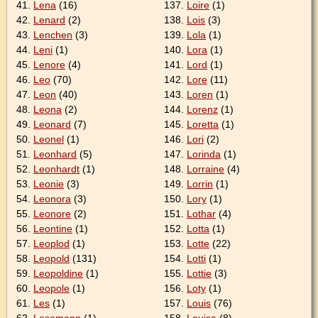
41.
Lena
(16)
137.
Loire
(1)
42.
Lenard
(2)
138.
Lois
(3)
43.
Lenchen
(3)
139.
Lola
(1)
44.
Leni
(1)
140.
Lora
(1)
45.
Lenore
(4)
141.
Lord
(1)
46.
Leo
(70)
142.
Lore
(11)
47.
Leon
(40)
143.
Loren
(1)
48.
Leona
(2)
144.
Lorenz
(1)
49.
Leonard
(7)
145.
Loretta
(1)
50.
Leonel
(1)
146.
Lori
(2)
51.
Leonhard
(5)
147.
Lorinda
(1)
52.
Leonhardt
(1)
148.
Lorraine
(4)
53.
Leonie
(3)
149.
Lorrin
(1)
54.
Leonora
(3)
150.
Lory
(1)
55.
Leonore
(2)
151.
Lothar
(4)
56.
Leontine
(1)
152.
Lotta
(1)
57.
Leoplod
(1)
153.
Lotte
(22)
58.
Leopold
(131)
154.
Lotti
(1)
59.
Leopoldine
(1)
155.
Lottie
(3)
60.
Leopole
(1)
156.
Loty
(1)
61.
Les
(1)
157.
Louis
(76)
62.
Lesemann
(1)
158.
Louisa
(8)